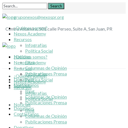
gruponexos@nexospr.org
¿Quiénes somos?
Centro Altamira, 501 calle Perseo, Suite A, San Juan, PR
Nexos Academy
Recursos
Infografías
Política Social
Noticias
¿Quiénes somos?
Blog
Nexos Academy
Columnas de Opinión
Recursos
Publicaciones Prensa
Infografías
¿Quiénes somos?
Donativos
Política Social
Nexos Academy
Contáctanos
Noticias
Recursos
Blog
Infografías
Columnas de Opinión
Política Social
Publicaciones Prensa
Noticias
Donativos
Blog
Contáctanos
Columnas de Opinión
Publicaciones Prensa
Donativos